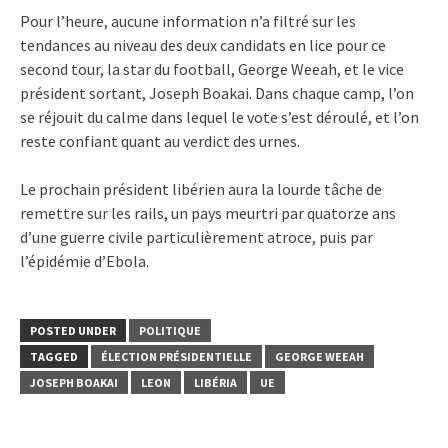
Pour l’heure, aucune information n’a filtré sur les
tendances au niveau des deux candidats en lice pour ce
second tour, la star du football, George Weeah, et le vice
président sortant, Joseph Boakai. Dans chaque camp, l’on
se réjouit du calme dans lequel le vote s’est déroulé, et l’on
reste confiant quant au verdict des urnes.
Le prochain président libérien aura la lourde tâche de
remettre sur les rails, un pays meurtri par quatorze ans
d’une guerre civile particulièrement atroce, puis par
l’épidémie d’Ebola.
POSTED UNDER
POLITIQUE
TAGGED
ÉLECTION PRÉSIDENTIELLE
GEORGE WEEAH
JOSEPH BOAKAI
LEON
LIBÉRIA
UE