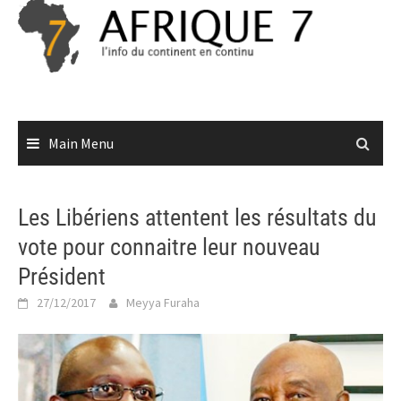
Skip
to
content
Main Menu
Les Libériens attentent les résultats du
vote pour connaitre leur nouveau
Président
27/12/2017
Meyya Furaha