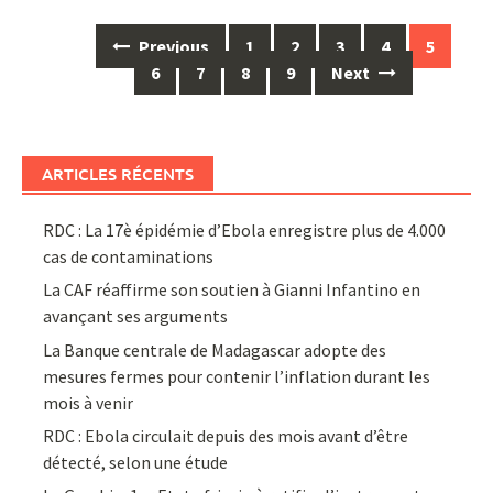
Posts
Previous
1
2
3
4
5
navigation
6
7
8
9
Next
ARTICLES RÉCENTS
RDC : La 17è épidémie d’Ebola enregistre plus de 4.000
cas de contaminations
La CAF réaffirme son soutien à Gianni Infantino en
avançant ses arguments
La Banque centrale de Madagascar adopte des
mesures fermes pour contenir l’inflation durant les
mois à venir
RDC : Ebola circulait depuis des mois avant d’être
détecté, selon une étude