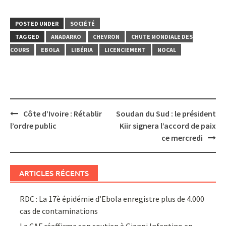
POSTED UNDER
SOCIÉTÉ
TAGGED
ANADARKO
CHEVRON
CHUTE MONDIALE DES
COURS
EBOLA
LIBÉRIA
LICENCIEMENT
NOCAL
Post
Côte d’Ivoire : Rétablir
Soudan du Sud : le président
navigation
l’ordre public
Kiir signera l’accord de paix
ce mercredi
ARTICLES RÉCENTS
RDC : La 17è épidémie d’Ebola enregistre plus de 4.000
cas de contaminations