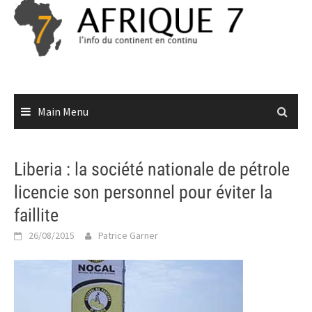
Skip
to
content
Main Menu
Liberia : la société nationale de pétrole
licencie son personnel pour éviter la
faillite
26/08/2015
Patrice Garner