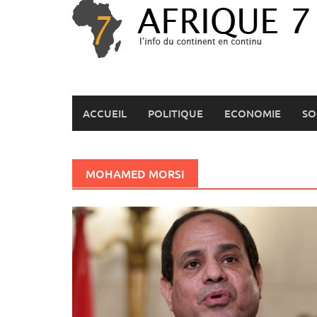
Skip
to
content
ACCUEIL
POLITIQUE
ECONOMIE
SO
MOHAMED MORSI