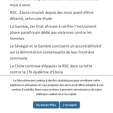
mois à venir
RDC : Ebola circulait depuis des mois avant d’être
détecté, selon une étude
La Gambie, 1er Etat africain à ratifier l’instrument
phare panafricain dédié aux violences contre les
femmes
Le Sénégal et la Gambie concluent un accord définitif
sur la délimitation consensuelle de leur frontière
commune
La Chine continue d’épauler la RDC dans sa lutte
contre la 17è épidémie d’Ebola
Le Site utilise des cookies à des fins statistiques pour améliorer votre
expérience utilisateur et vous proposer des services et offres adaptés à vos
centres d’intérêts. Nous vous invitons à prendre connaissance de notre
politique cookies et à l’accepter.
Copyright © 2026
Afrique7, l’info du continent en continu
.
En Savoir Plus
j'accepte
Proudly powered by
WordPress
.
|
Theme: Awaken by
ThemezHut
.