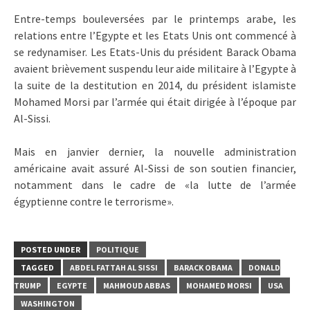
Entre-temps bouleversées par le printemps arabe, les
relations entre l’Egypte et les Etats Unis ont commencé à
se redynamiser. Les Etats-Unis du président Barack Obama
avaient brièvement suspendu leur aide militaire à l’Egypte à
la suite de la destitution en 2014, du président islamiste
Mohamed Morsi par l’armée qui était dirigée à l’époque par
Al-Sissi.
Mais en janvier dernier, la nouvelle administration
américaine avait assuré Al-Sissi de son soutien financier,
notamment dans le cadre de «la lutte de l’armée
égyptienne contre le terrorisme».
POSTED UNDER
POLITIQUE
TAGGED
ABDEL FATTAH AL SISSI
BARACK OBAMA
DONALD
TRUMP
EGYPTE
MAHMOUD ABBAS
MOHAMED MORSI
USA
WASHINGTON