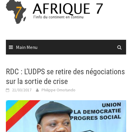
Skip
to
content
Main Menu
RDC : L’UDPS se retire des négociations
sur la sortie de crise
21/03/2017
Philippe Omotundo