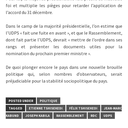
foi et multiplie les pièges pour retarder l’application de
l’accord du 31 décembre.
Dans le camp de la majorité présidentielle, l’on estime que
l’UDPS « fait une fuite en avant », et que le Rassemblement,
dont fait partie l’UDPS, devrait « mettre de l’ordre dans ses
rangs et présenter les documents utiles pour la
nomination du prochain premier ministre ».
De quoi plonger encore le pays dans une nouvelle brouille
politique qui, selon nombres d’observateurs, serait
préjudiciable pour la stabilité sociopolitique du pays.
POSTED UNDER
POLITIQUE
TAGGED
ETIENNE TSHISEKEDI
FÉLIX TSHISEKEDI
JEAN-MARC
KABUND
JOSEPH KABILA
RASSEMBLEMENT
RDC
UDPS