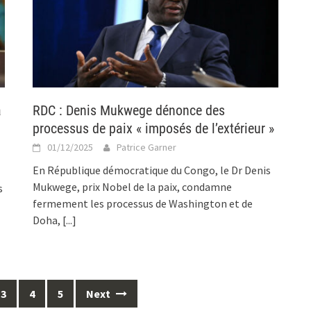
à
RDC : Denis Mukwege dénonce des
processus de paix « imposés de l’extérieur »
01/12/2025
Patrice Garner
En République démocratique du Congo, le Dr Denis
Mukwege, prix Nobel de la paix, condamne
s
fermement les processus de Washington et de
Doha,
[...]
3
4
5
Next