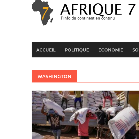
Skip
to
content
ACCUEIL
POLITIQUE
ECONOMIE
SO
WASHINGTON