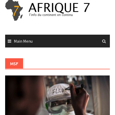
Skip
to
content
Main Menu
MSF