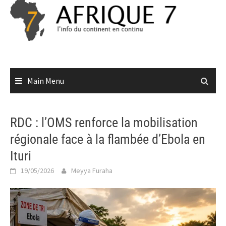
Skip
to
content
Main Menu
RDC : l’OMS renforce la mobilisation
régionale face à la flambée d’Ebola en
Ituri
19/05/2026
Meyya Furaha