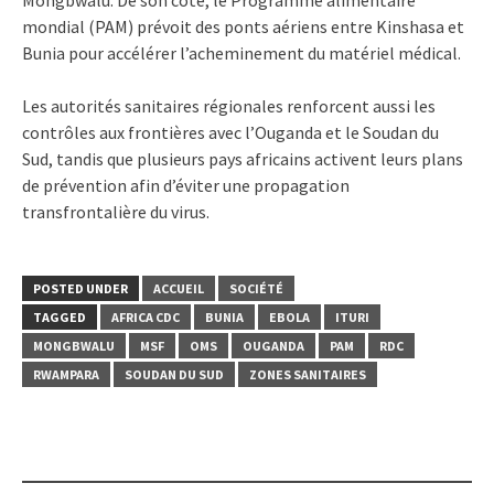
mondial (PAM) prévoit des ponts aériens entre Kinshasa et
Bunia pour accélérer l’acheminement du matériel médical.
Les autorités sanitaires régionales renforcent aussi les
contrôles aux frontières avec l’Ouganda et le Soudan du
Sud, tandis que plusieurs pays africains activent leurs plans
de prévention afin d’éviter une propagation
transfrontalière du virus.
POSTED UNDER
ACCUEIL
SOCIÉTÉ
TAGGED
AFRICA CDC
BUNIA
EBOLA
ITURI
MONGBWALU
MSF
OMS
OUGANDA
PAM
RDC
RWAMPARA
SOUDAN DU SUD
ZONES SANITAIRES