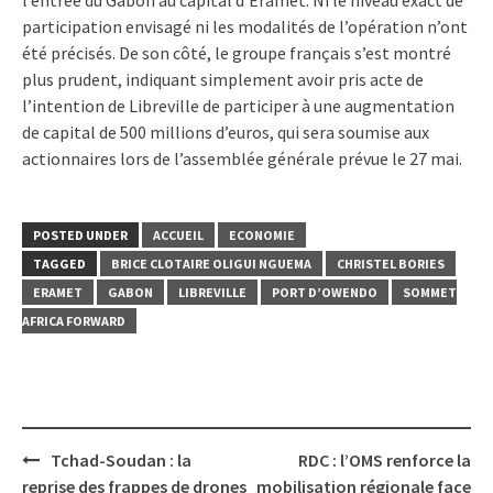
participation envisagé ni les modalités de l’opération n’ont
été précisés. De son côté, le groupe français s’est montré
plus prudent, indiquant simplement avoir pris acte de
l’intention de Libreville de participer à une augmentation
de capital de 500 millions d’euros, qui sera soumise aux
actionnaires lors de l’assemblée générale prévue le 27 mai.
POSTED UNDER
ACCUEIL
ECONOMIE
TAGGED
BRICE CLOTAIRE OLIGUI NGUEMA
CHRISTEL BORIES
ERAMET
GABON
LIBREVILLE
PORT D’OWENDO
SOMMET
AFRICA FORWARD
Post
Tchad-Soudan : la
RDC : l’OMS renforce la
navigation
reprise des frappes de drones
mobilisation régionale face