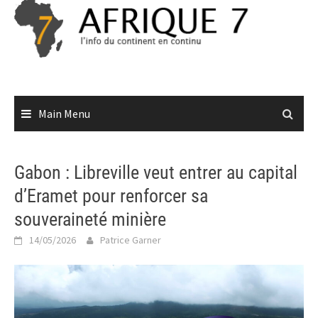
Skip
to
content
Main Menu
Gabon : Libreville veut entrer au capital
d’Eramet pour renforcer sa
souveraineté minière
14/05/2026
Patrice Garner