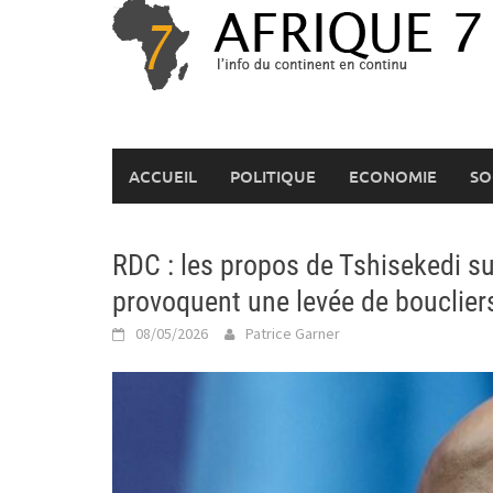
Skip
to
content
ACCUEIL
POLITIQUE
ECONOMIE
SO
RDC : les propos de Tshisekedi s
provoquent une levée de bouclier
08/05/2026
Patrice Garner