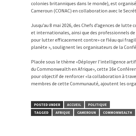
colonies britanniques dans le monde), est organis
Cameroun (CONAC) en collaboration avec le Secr
Jusqu’au 8 mai 2026, des Chefs d’agences de lutte c
et internationales, ainsi que des professionnels de
pour lutter efficacement contre» ce fléau qui frag
planète », soulignent les organisateurs de la Conf
Placée sous le thème «Déployer l’intelligence artifi
du Commonwealth en Afrique», cette 16e Conférenc
pour objectif de renforcer «la collaboration à trave
membres de cette Communauté, ajoutent les orga
POSTED UNDER
ACCUEIL
POLITIQUE
TAGGED
AFRIQUE
CAMEROUN
COMMONWEALTH