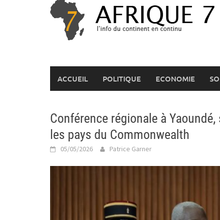
Skip
to
content
ACCUEIL
POLITIQUE
ECONOMIE
SO
Conférence régionale à Yaoundé, s
les pays du Commonwealth
05/05/2026
Patrice Garner