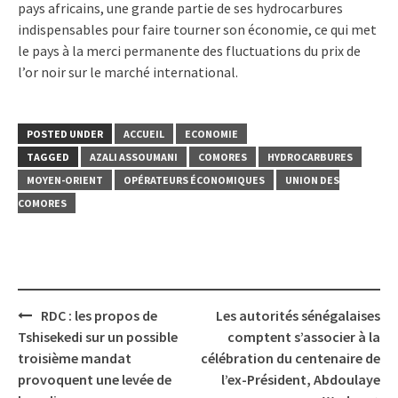
pays africains, une grande partie de ses hydrocarbures
indispensables pour faire tourner son économie, ce qui met
le pays à la merci permanente des fluctuations du prix de
l’or noir sur le marché international.
POSTED UNDER
ACCUEIL
ECONOMIE
TAGGED
AZALI ASSOUMANI
COMORES
HYDROCARBURES
MOYEN-ORIENT
OPÉRATEURS ÉCONOMIQUES
UNION DES
COMORES
Post
RDC : les propos de
Les autorités sénégalaises
navigation
Tshisekedi sur un possible
comptent s’associer à la
troisième mandat
célébration du centenaire de
provoquent une levée de
l’ex-Président, Abdoulaye