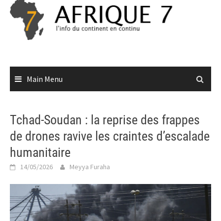
Skip
to
content
Main Menu
Tchad-Soudan : la reprise des frappes
de drones ravive les craintes d’escalade
humanitaire
14/05/2026
Meyya Furaha