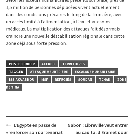
1,5 million de personnes déplacées vivent actuellement
dans des conditions précaires le long de la frontière, avec
un accès limité à l’alimentation, à l’eau et aux soins
médicaux. La multiplication des attaques fait désormais
craindre une nouvelle déstabilisation régionale dans cette
zone déjà sous forte pression.
POSTED UNDER
ACCUEIL
TERRITOIRES
TAGGED
ATTAQUE MEURTRIÈRE
ESCALADE HUMANITAIRE
ISSIAKA ABDOU
MSF
RÉFUGIÉS
SOUDAN
TCHAD
ZONE
DE TINA
Post
L’Egypte en passe de
Gabon : Libreville veut entrer
navigation
«renforcer son partenariat
au capital d’Eramet pour