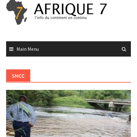
Skip
to
content
Main Menu
SNCC