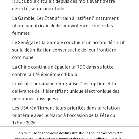
RDC : Ebola circulait depuis des mois avant d’être
détecté, selon une étude
La Gambie, 1er Etat africain à ratifier l’instrument
phare panafricain dédié aux violences contre les
femmes
Le Sénégal et la Gambie concluent un accord définitif
sur la délimitation consensuelle de leur frontière
commune
La Chine continue d’épauler la RDC dans sa lutte
contre la 17è épidémie d’Ebola
L’exécutif burkinabè réorganise l’inscription et la
délivrance de «l’identifiant unique électronique des
personnes physiques»
Les USA réaffirment leurs priorités dans la relation
bilatérale avec le Maroc à l’occasion de la Fête du
Trône 2026
Le Site utilise des cookies à des fins statistiques pour améliorer votre
expérience utilisateur et vous proposer des services et offres adaptés à vos