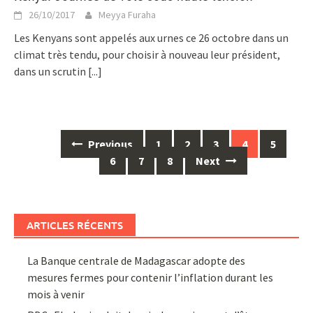
26/10/2017
Meyya Furaha
Les Kenyans sont appelés aux urnes ce 26 octobre dans un
climat très tendu, pour choisir à nouveau leur président,
dans un scrutin
[...]
Posts
Previous
1
2
3
4
5
navigation
6
7
8
Next
ARTICLES RÉCENTS
La Banque centrale de Madagascar adopte des
mesures fermes pour contenir l’inflation durant les
mois à venir