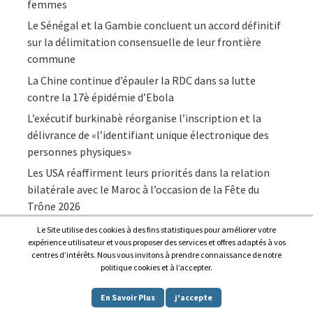
femmes
Le Sénégal et la Gambie concluent un accord définitif
sur la délimitation consensuelle de leur frontière
commune
La Chine continue d’épauler la RDC dans sa lutte
contre la 17è épidémie d’Ebola
L’exécutif burkinabè réorganise l’inscription et la
délivrance de «l’identifiant unique électronique des
personnes physiques»
Les USA réaffirment leurs priorités dans la relation
bilatérale avec le Maroc à l’occasion de la Fête du
Trône 2026
Le Site utilise des cookies à des fins statistiques pour améliorer votre
expérience utilisateur et vous proposer des services et offres adaptés à vos
centres d’intérêts. Nous vous invitons à prendre connaissance de notre
politique cookies et à l’accepter.
Copyright © 2026
Afrique7, l’info du continent en continu
.
En Savoir Plus
j'accepte
Proudly powered by
WordPress
.
|
Theme: Awaken by
ThemezHut
.