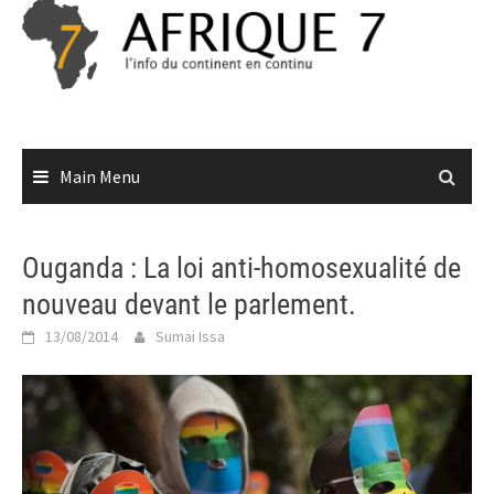
Skip
to
content
Main Menu
Ouganda : La loi anti-homosexualité de
nouveau devant le parlement.
13/08/2014
Sumai Issa