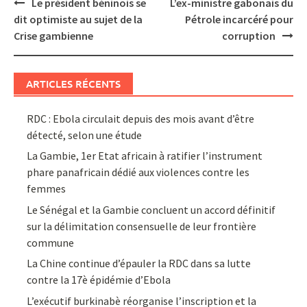
Post
Le président béninois se
L’ex-ministre gabonais du
navigation
dit optimiste au sujet de la
Pétrole incarcéré pour
Crise gambienne
corruption
ARTICLES RÉCENTS
RDC : Ebola circulait depuis des mois avant d’être
détecté, selon une étude
La Gambie, 1er Etat africain à ratifier l’instrument
phare panafricain dédié aux violences contre les
femmes
Le Sénégal et la Gambie concluent un accord définitif
sur la délimitation consensuelle de leur frontière
commune
La Chine continue d’épauler la RDC dans sa lutte
contre la 17è épidémie d’Ebola
L’exécutif burkinabè réorganise l’inscription et la