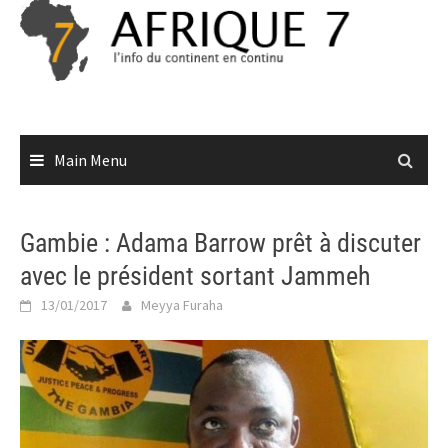
Skip
to
content
Main Menu
Gambie : Adama Barrow prêt à discuter
avec le président sortant Jammeh
13/01/2017
Meyya Furaha