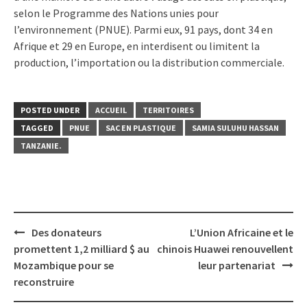
selon le Programme des Nations unies pour
l’environnement (PNUE). Parmi eux, 91 pays, dont 34 en
Afrique et 29 en Europe, en interdisent ou limitent la
production, l’importation ou la distribution commerciale.
POSTED UNDER
ACCUEIL
TERRITOIRES
TAGGED
PNUE
SAC EN PLASTIQUE
SAMIA SULUHU HASSAN
TANZANIE.
Post
Des donateurs
L’Union Africaine et le
navigation
promettent 1,2 milliard $ au
chinois Huawei renouvellent
Mozambique pour se
leur partenariat
reconstruire