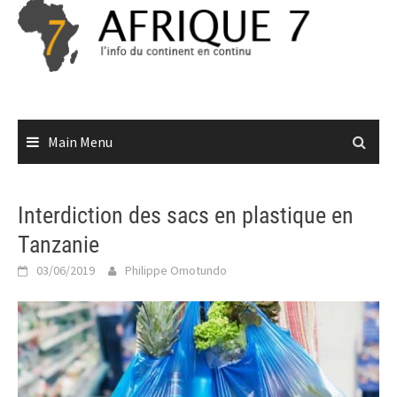
Skip
to
content
Main Menu
Interdiction des sacs en plastique en
Tanzanie
03/06/2019
Philippe Omotundo