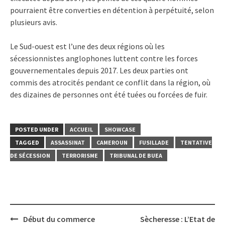
pourraient être converties en détention à perpétuité, selon
plusieurs avis.
Le Sud-ouest est l’une des deux régions où les
sécessionnistes anglophones luttent contre les forces
gouvernementales depuis 2017. Les deux parties ont
commis des atrocités pendant ce conflit dans la région, où
des dizaines de personnes ont été tuées ou forcées de fuir.
POSTED UNDER
ACCUEIL
SHOWCASE
TAGGED
ASSASSINAT
CAMEROUN
FUSILLADE
TENTATIVE
DE SÉCESSION
TERRORISME
TRIBUNAL DE BUEA
Post
Début du commerce
Sècheresse : L’Etat de