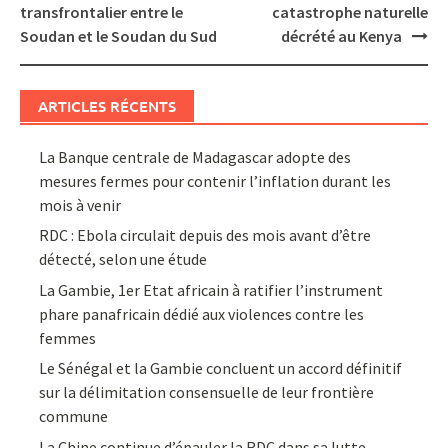
navigation
transfrontalier entre le
catastrophe naturelle
Soudan et le Soudan du Sud
décrété au Kenya
ARTICLES RÉCENTS
La Banque centrale de Madagascar adopte des
mesures fermes pour contenir l’inflation durant les
mois à venir
RDC : Ebola circulait depuis des mois avant d’être
détecté, selon une étude
La Gambie, 1er Etat africain à ratifier l’instrument
phare panafricain dédié aux violences contre les
femmes
Le Sénégal et la Gambie concluent un accord définitif
sur la délimitation consensuelle de leur frontière
commune
La Chine continue d’épauler la RDC dans sa lutte