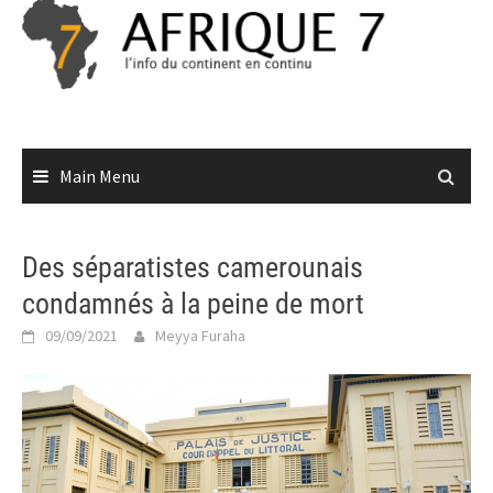
Skip
to
content
Main Menu
Des séparatistes camerounais
condamnés à la peine de mort
09/09/2021
Meyya Furaha