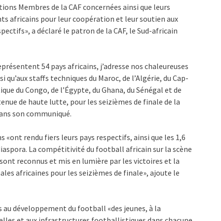
iations Membres de la CAF concernées ainsi que leurs
s africains pour leur coopération et leur soutien aux
ectifs», a déclaré le patron de la CAF, le Sud-africain
présentent 54 pays africains, j’adresse nos chaleureuses
si qu’aux staffs techniques du Maroc, de l’Algérie, du Cap-
tique du Congo, de l’Égypte, du Ghana, du Sénégal et de
tenue de haute lutte, pour les seizièmes de finale de la
 dans son communiqué.
s «ont rendu fiers leurs pays respectifs, ainsi que les 1,6
diaspora. La compétitivité du football africain sur la scène
sont reconnus et mis en lumière par les victoires et la
les africaines pour les seizièmes de finale», ajoute le
s au développement du football «des jeunes, à la
lles et aux infrastructures footballistiques dans chacune