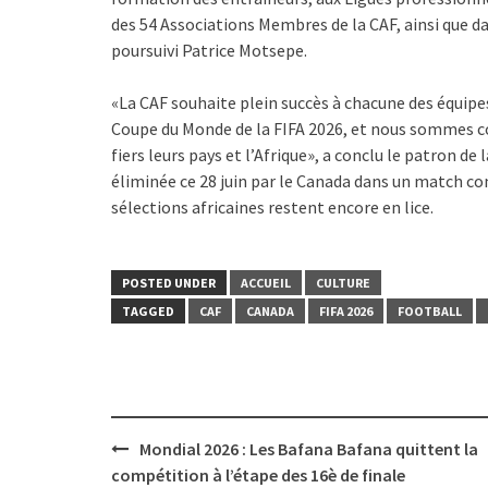
des 54 Associations Membres de la CAF, ainsi que dan
poursuivi Patrice Motsepe.
«La CAF souhaite plein succès à chacune des équipes
Coupe du Monde de la FIFA 2026, et nous sommes c
fiers leurs pays et l’Afrique», a conclu le patron de 
éliminée ce 28 juin par le Canada dans un match co
sélections africaines restent encore en lice.
POSTED UNDER
ACCUEIL
CULTURE
TAGGED
CAF
CANADA
FIFA 2026
FOOTBALL
Post
Mondial 2026 : Les Bafana Bafana quittent la
navigation
compétition à l’étape des 16è de finale