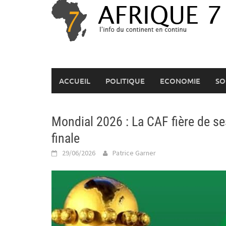
Skip
to
content
ACCUEIL
POLITIQUE
ECONOMIE
SO
Mondial 2026 : La CAF fière de se
finale
29/06/2026
Patrice Garner