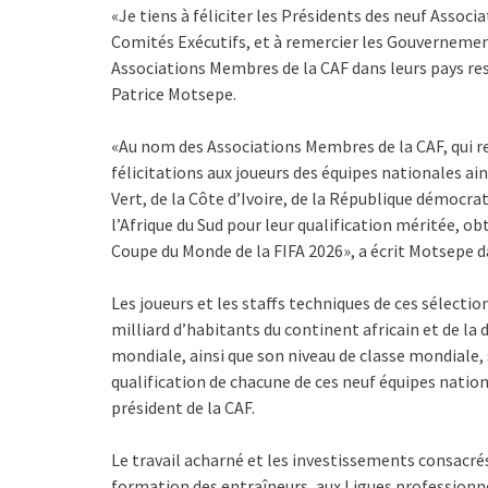
«Je tiens à féliciter les Présidents des neuf Assoc
Comités Exécutifs, et à remercier les Gouvernement
Associations Membres de la CAF dans leurs pays resp
Patrice Motsepe.
«Au nom des Associations Membres de la CAF, qui re
félicitations aux joueurs des équipes nationales ain
Vert, de la Côte d’Ivoire, de la République démocra
l’Afrique du Sud pour leur qualification méritée, ob
Coupe du Monde de la FIFA 2026», a écrit Motsepe
Les joueurs et les staffs techniques de ces sélection
milliard d’habitants du continent africain et de la 
mondiale, ainsi que son niveau de classe mondiale, 
qualification de chacune de ces neuf équipes nationa
président de la CAF.
Le travail acharné et les investissements consacré
formation des entraîneurs, aux Ligues professionne