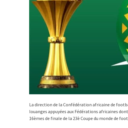
La direction de la Confédération africaine de foot
louanges appuyées aux Fédérations africaines dont l
16èmes de finale de la 23è Coupe du monde de foot