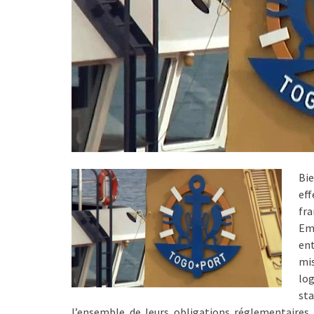
Bie
eff
fra
Em
ent
mi
lo
sta
l’ensemble de leurs obligations réglementaires