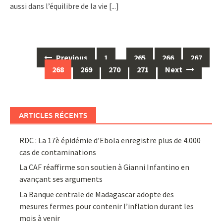
aussi dans l’équilibre de la vie
[...]
Posts
Previous
1
…
265
266
267
navigation
268
269
270
271
Next
ARTICLES RÉCENTS
RDC : La 17è épidémie d’Ebola enregistre plus de 4.000
cas de contaminations
La CAF réaffirme son soutien à Gianni Infantino en
avançant ses arguments
La Banque centrale de Madagascar adopte des
mesures fermes pour contenir l’inflation durant les
mois à venir