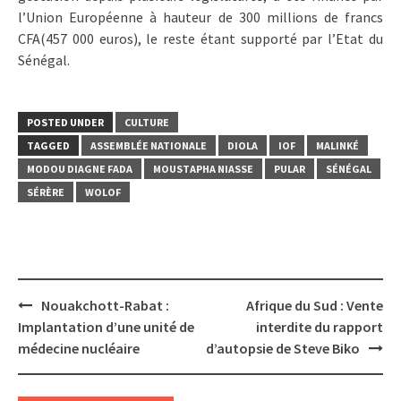
l’Union Européenne à hauteur de 300 millions de francs
CFA(457 000 euros), le reste étant supporté par l’Etat du
Sénégal.
POSTED UNDER
CULTURE
TAGGED
ASSEMBLÉE NATIONALE
DIOLA
IOF
MALINKÉ
MODOU DIAGNE FADA
MOUSTAPHA NIASSE
PULAR
SÉNÉGAL
SÉRÈRE
WOLOF
Post
Nouakchott-Rabat :
Afrique du Sud : Vente
navigation
Implantation d’une unité de
interdite du rapport
médecine nucléaire
d’autopsie de Steve Biko