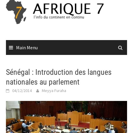
Skip
to
content
Main Menu
Sénégal : Introduction des langues
nationales au parlement
04/12/2014
Meyya Furaha