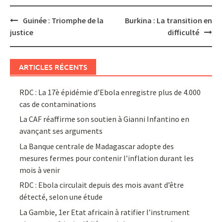
Post
Guinée : Triomphe de la
Burkina : La transition en
navigation
justice
difficulté
ARTICLES RÉCENTS
RDC : La 17è épidémie d’Ebola enregistre plus de 4.000
cas de contaminations
La CAF réaffirme son soutien à Gianni Infantino en
avançant ses arguments
La Banque centrale de Madagascar adopte des
mesures fermes pour contenir l’inflation durant les
mois à venir
RDC : Ebola circulait depuis des mois avant d’être
détecté, selon une étude
La Gambie, 1er Etat africain à ratifier l’instrument