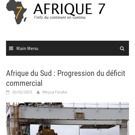
Skip
to
content
Main Menu
Afrique du Sud : Progression du déficit
commercial
02/02/2015
Meyya Furaha