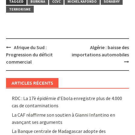
TAGGED
BURKINA
CCVC
MICHEL KAFONDO
SONABHY
TERRORISME
Post
Afrique du Sud :
Algérie : baisse des
navigation
Progression du déficit
importations automobiles
commercial
ARTICLES RÉCENTS
RDC : La 17è épidémie d’Ebola enregistre plus de 4.000
cas de contaminations
La CAF réaffirme son soutien à Gianni Infantino en
avançant ses arguments
La Banque centrale de Madagascar adopte des