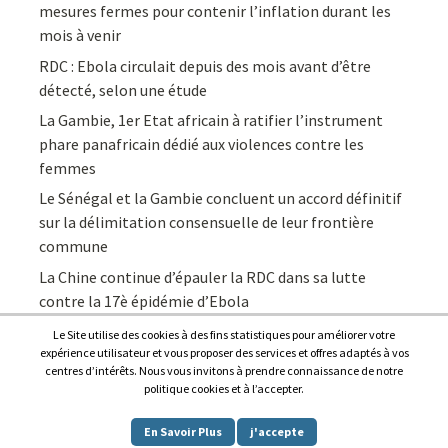
mesures fermes pour contenir l’inflation durant les
mois à venir
RDC : Ebola circulait depuis des mois avant d’être
détecté, selon une étude
La Gambie, 1er Etat africain à ratifier l’instrument
phare panafricain dédié aux violences contre les
femmes
Le Sénégal et la Gambie concluent un accord définitif
sur la délimitation consensuelle de leur frontière
commune
La Chine continue d’épauler la RDC dans sa lutte
contre la 17è épidémie d’Ebola
Le Site utilise des cookies à des fins statistiques pour améliorer votre
expérience utilisateur et vous proposer des services et offres adaptés à vos
centres d’intérêts. Nous vous invitons à prendre connaissance de notre
politique cookies et à l’accepter.
Copyright © 2026
Afrique7, l’info du continent en continu
.
En Savoir Plus
j'accepte
Proudly powered by
WordPress
.
|
Theme: Awaken by
ThemezHut
.