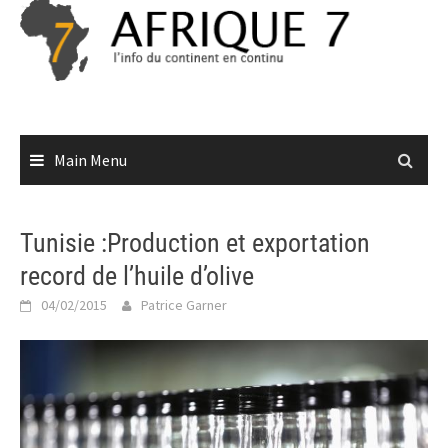
Skip
to
content
Main Menu
Tunisie :Production et exportation
record de l’huile d’olive
04/02/2015
Patrice Garner