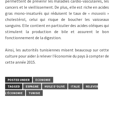
permettent de prévenir les maladies cardio-vasculaires, les
cancers et le vieillissement. De plus, elle est riche en acides
gras mono-insaturés qui réduisent le taux de «
mauvais
»
cholestérol, celui qui risque de boucher les vaisseaux
sanguins. Elle contient en particulier des acides oléiques qui
stimulent la production de bile et assurent le bon
fonctionnement de la digestion.
Ainsi, les autorités tunisiennes misent beaucoup sur cette
culture pour aider à relever l’économie du pays à compter de
cette année 2015.
POSTED UNDER
ECONOMIE
TAGGED
ESPAGNE
HUILE D’OLIVE
ITALIE
RELEVER
L’ÉCONOMIE
TUNISIE