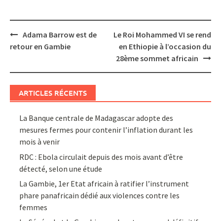
Post
Adama Barrow est de
Le Roi Mohammed VI se rend
navigation
retour en Gambie
en Ethiopie à l’occasion du
28ème sommet africain
ARTICLES RÉCENTS
La Banque centrale de Madagascar adopte des
mesures fermes pour contenir l’inflation durant les
mois à venir
RDC : Ebola circulait depuis des mois avant d’être
détecté, selon une étude
La Gambie, 1er Etat africain à ratifier l’instrument
phare panafricain dédié aux violences contre les
femmes