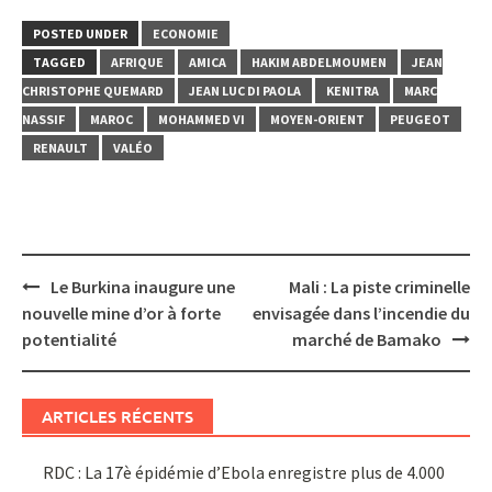
POSTED UNDER
ECONOMIE
TAGGED
AFRIQUE
AMICA
HAKIM ABDELMOUMEN
JEAN
CHRISTOPHE QUEMARD
JEAN LUC DI PAOLA
KENITRA
MARC
NASSIF
MAROC
MOHAMMED VI
MOYEN-ORIENT
PEUGEOT
RENAULT
VALÉO
Post
Le Burkina inaugure une
Mali : La piste criminelle
navigation
nouvelle mine d’or à forte
envisagée dans l’incendie du
potentialité
marché de Bamako
ARTICLES RÉCENTS
RDC : La 17è épidémie d’Ebola enregistre plus de 4.000