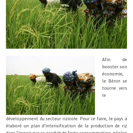
Afin de
booster son
économie,
le Bénin se
tourne vers
le
développement du secteur rizicole. Pour ce faire, le pays a
élaboré un plan d’intensification de la production de riz
dans l’espoir que ce produit de forte consommation, génère