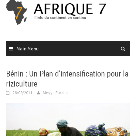
Skip
to
content
Main Menu
Bénin : Un Plan d’intensification pour la
riziculture
26/09/2011
Meyya Furaha