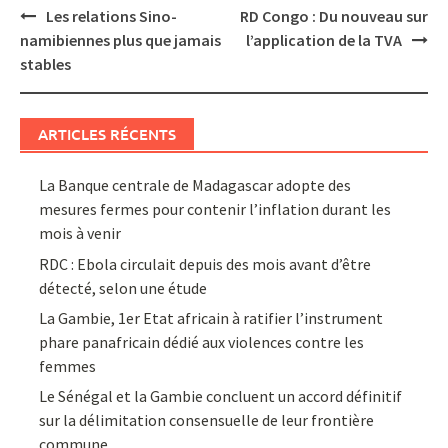
Post
Les relations Sino-
RD Congo : Du nouveau sur
navigation
namibiennes plus que jamais
l’application de la TVA
stables
ARTICLES RÉCENTS
La Banque centrale de Madagascar adopte des
mesures fermes pour contenir l’inflation durant les
mois à venir
RDC : Ebola circulait depuis des mois avant d’être
détecté, selon une étude
La Gambie, 1er Etat africain à ratifier l’instrument
phare panafricain dédié aux violences contre les
femmes
Le Sénégal et la Gambie concluent un accord définitif
sur la délimitation consensuelle de leur frontière
commune