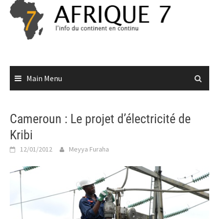
Skip
to
content
Main Menu
Cameroun : Le projet d’électricité de
Kribi
12/01/2012
Meyya Furaha