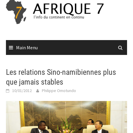
Skip
to
content
Main Menu
Les relations Sino-namibiennes plus
que jamais stables
10/01/2012
Philippe Omotundo