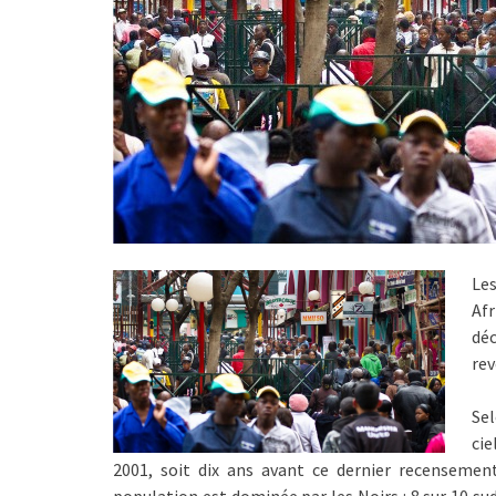
Le
Af
déc
rev
Se
cie
2001, soit dix ans avant ce dernier recensement