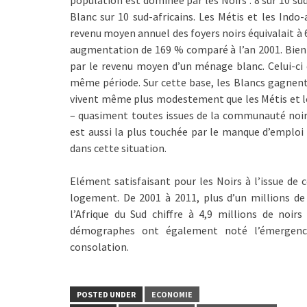
population est dominée par les Noirs : 8 sur 10 sud-
Blanc sur 10 sud-africains. Les Métis et les Indo-
revenu moyen annuel des foyers noirs équivalait à 
augmentation de 169 % comparé à l’an 2001. Bien q
par le revenu moyen d’un ménage blanc. Celui-ci 
même période. Sur cette base, les Blancs gagnent e
vivent même plus modestement que les Métis et les
– quasiment toutes issues de la communauté noir
est aussi la plus touchée par le manque d’emploi
dans cette situation.
Elément satisfaisant pour les Noirs à l’issue de 
logement. De 2001 à 2011, plus d’un millions de
l’Afrique du Sud chiffre à 4,9 millions de noirs
démographes ont également noté l’émergence
consolation.
POSTED UNDER
ECONOMIE