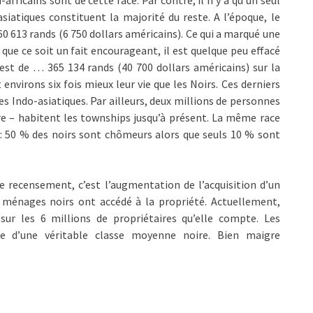
africains sont de cette race. Par contre, il n’y a qu’un seul
asiatiques constituent la majorité du reste. A l’époque, le
60 613 rands (6 750 dollars américains). Ce qui a marqué une
ue ce soit un fait encourageant, il est quelque peu effacé
est de … 365 134 rands (40 700 dollars américains) sur la
nvirons six fois mieux leur vie que les Noirs. Ces derniers
 Indo-asiatiques. Par ailleurs, deux millions de personnes
e – habitent les townships jusqu’à présent. La même race
 : 50 % des noirs sont chômeurs alors que seuls 10 % sont
ce recensement, c’est l’augmentation de l’acquisition d’un
 ménages noirs ont accédé à la propriété. Actuellement,
 sur les 6 millions de propriétaires qu’elle compte. Les
 d’une véritable classe moyenne noire. Bien maigre