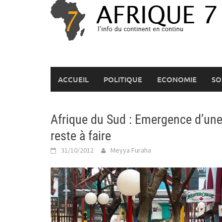
Skip
to
content
ACCUEIL
POLITIQUE
ECONOMIE
SO
Afrique du Sud : Emergence d’u
reste à faire
31/10/2012
Meyya Furaha