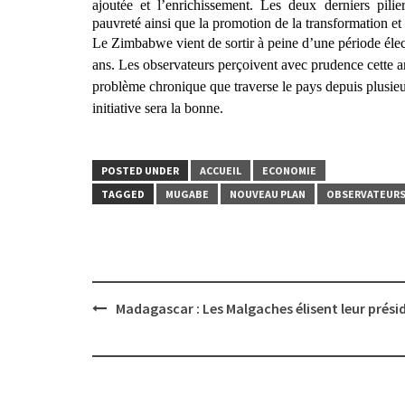
ajoutée et l’enrichissement. Les deux derniers pilie
pauvreté ainsi que la promotion de la transformation et 
Le Zimbabwe vient de sortir à peine d’une période éle
ans. Les observateurs perçoivent avec prudence cette
problème chronique que traverse le pays depuis plusieu
initiative sera la bonne.
POSTED UNDER
ACCUEIL
ECONOMIE
TAGGED
MUGABE
NOUVEAU PLAN
OBSERVATEUR
Post
Madagascar : Les Malgaches élisent leur prési
navigation