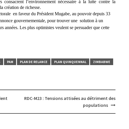
rs consacrent l’environnement nécessaire à la lutte contre la
la création de richesse.
ctorale
en faveur du Président Mugabe, au pouvoir depuis 33
 annonce gouvernementale, pour trouver une
solution à un
rs années. Les plus optimistes veulent se persuader que cette
S
PAM
PLAN DE RELANCE
PLAN QUINQUENNAL
ZIMBABWE
dent
RDC-M23 : Tensions attisées au détriment des
populations