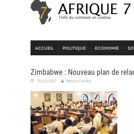
Skip
to
content
ACCUEIL
POLITIQUE
ECONOMIE
SO
Zimbabwe : Nouveau plan de rela
25/10/2013
Meyya Furaha