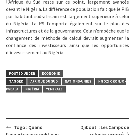
l’Afrique du Sud reste sur ce point, largement avancée
devant le Nigéria. La différence de population fait que le PIB
par habitant sud-africain est largement supérieure à celui
du Nigéria. La RS l’emporte également sur le plan des
infrastructures et de la gouvernance. Cela n’empêche que le
changement de méthode de calcul devrait augmenter la
confiance des investisseurs ainsi que les opportunités
d’investissement au Nigéria.
POSTED UNDER
ECONOMIE
TAGGED
AFRIQUE DU SUD
NATIONS-UNIES
NGOZI OKONJO-
IWEALA
NIGÉRIA
YEMI KALE
Post
Togo : Quand
Djibouti : Les Camps de
navigation
l’appartenance politique
refugies exposés à