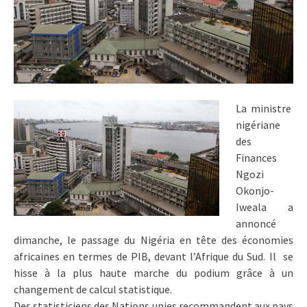
La ministre
nigériane
des
Finances
Ngozi
Okonjo-
Iweala a
annoncé
dimanche, le passage du Nigéria en tête des économies
africaines en termes de PIB, devant l’Afrique du Sud. Il se
hisse à la plus haute marche du podium grâce à un
changement de calcul statistique.
Des statisticiens des Nations unies recommandent aux pays