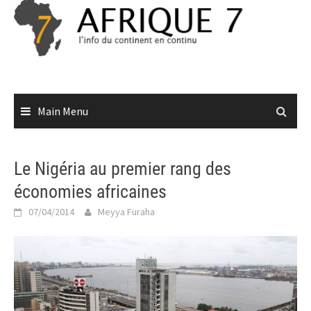
Skip
to
content
Main Menu
Le Nigéria au premier rang des
économies africaines
07/04/2014
Meyya Furaha