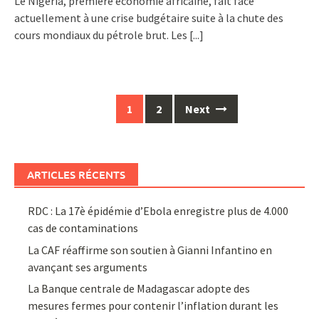
Le Nigéria, première économie africaine, fait face
actuellement à une crise budgétaire suite à la chute des
cours mondiaux du pétrole brut. Les
[...]
Posts
1
2
Next
navigation
ARTICLES RÉCENTS
RDC : La 17è épidémie d’Ebola enregistre plus de 4.000
cas de contaminations
La CAF réaffirme son soutien à Gianni Infantino en
avançant ses arguments
La Banque centrale de Madagascar adopte des
mesures fermes pour contenir l’inflation durant les