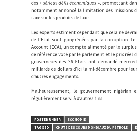
des «
sérieux défis économiques
», promettant dans 
notamment annoncé la limitation des missions de 
taxe sur les produits de luxe.
Les experts estiment cependant que cela ne devrait
de l’Etat sont gangrénées par la corruption. Le
Account (ECA), un compte alimenté par le surplus d
de référence voté par le parlement et le prix réel d
gouverneurs des 36 Etats ont demandé mercred
milliards de dollars d’ici la mi-décembre pour leu
d’autres engagements.
Malheureusement, le gouvernement nigérian es
régulièrement servi à d’autres fins.
POSTED UNDER
ECONOMIE
TAGGED
CHUTE DES COURS MONDIAUX DU PÉTROLE
E