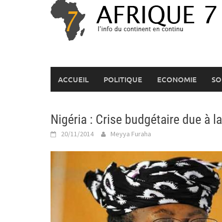
Skip
to
content
ACCUEIL
POLITIQUE
ECONOMIE
SO
Nigéria : Crise budgétaire due à l
20/11/2014
Meyya Furaha