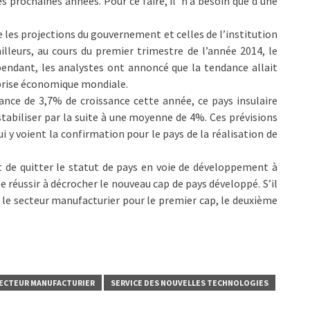
es prochaines années. Pour ce faire, il n’a besoin que d’une
e les projections du gouvernement et celles de l’institution
illeurs, au cours du premier trimestre de l’année 2014, le
endant, les analystes ont annoncé que la tendance allait
eprise économique mondiale.
nce de 3,7% de croissance cette année, ce pays insulaire
stabiliser par la suite à une moyenne de 4%. Ces prévisions
i y voient la confirmation pour le pays de la réalisation de
t de quitter le statut de pays en voie de développement à
e réussir à décrocher le nouveau cap de pays développé. S’il
ier le secteur manufacturier pour le premier cap, le deuxième
ECTEUR MANUFACTURIER
SERVICE DES NOUVELLES TECHNOLOGIES