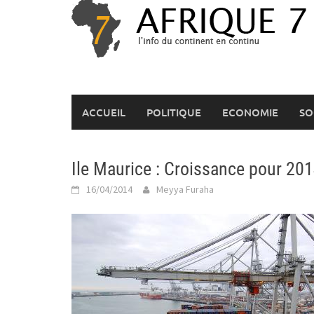
Skip
to
content
ACCUEIL
POLITIQUE
ECONOMIE
SO
Ile Maurice : Croissance pour 20
16/04/2014
Meyya Furaha