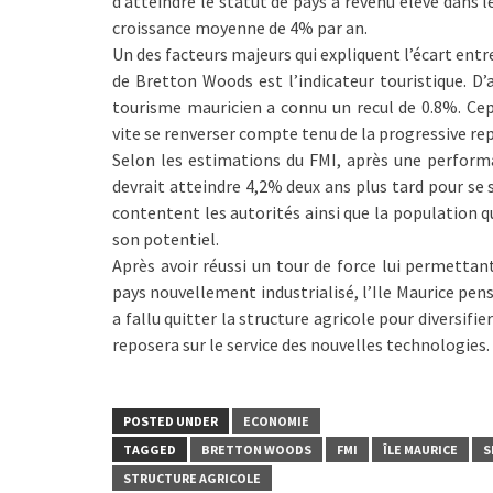
d’atteindre le statut de pays à revenu élevé dans l
croissance moyenne de 4% par an.
Un des facteurs majeurs qui expliquent l’écart entr
de Bretton Woods est l’indicateur touristique. D’a
tourisme mauricien a connu un recul de 0.8%. Cep
vite se renverser compte tenu de la progressive r
Selon les estimations du FMI, après une performa
devrait atteindre 4,2% deux ans plus tard pour se 
contentent les autorités ainsi que la population qu
son potentiel.
Après avoir réussi un tour de force lui permettan
pays nouvellement industrialisé, l’Ile Maurice pens
a fallu quitter la structure agricole pour diversif
reposera sur le service des nouvelles technologies.
POSTED UNDER
ECONOMIE
TAGGED
BRETTON WOODS
FMI
ÎLE MAURICE
S
STRUCTURE AGRICOLE