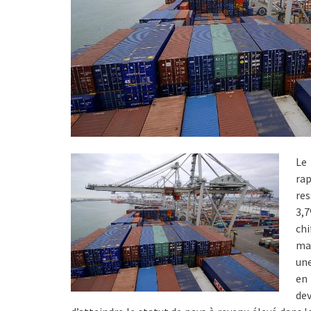
Le 
rap
res
3,
chi
mau
une
en
de