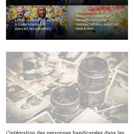
La Banque centrale de
Madagascar adopte des
La CAF réaffirme son soutien
mesures fermes pour
à Gianni Infantino en
contenir l’inflation durant les
avançant ses arguments
mois à venir
L’intégration des personnes handicapées dans les