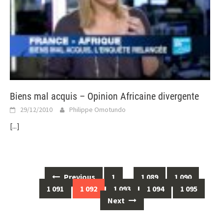
Biens mal acquis – Opinion Africaine divergente
29/12/2010
Philippe Omotundo
[...]
Posts
Previous
1
…
1 089
1 090
navigation
1 091
1 092
1 093
1 094
1 095
Next