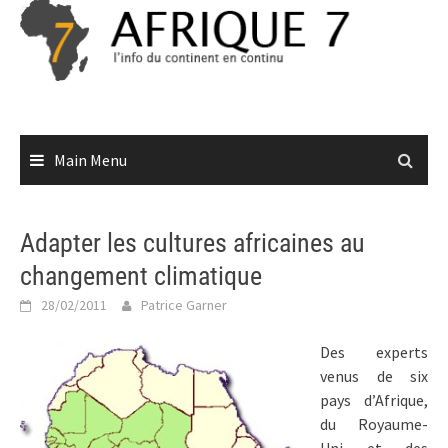
Skip
to
content
Main Menu
Adapter les cultures africaines au
changement climatique
28/02/2011
Patrice Garner
Des experts
venus de six
pays d’Afrique,
du Royaume-