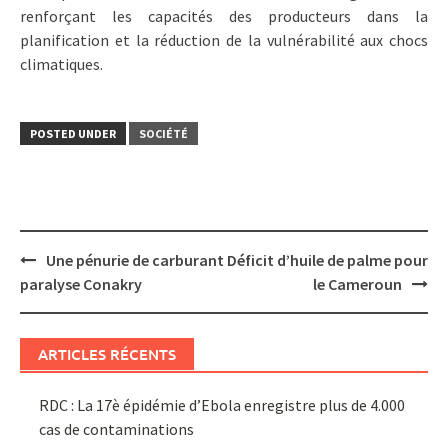
renforçant les capacités des producteurs dans la
planification et la réduction de la vulnérabilité aux chocs
climatiques.
POSTED UNDER
SOCIÉTÉ
Post
Une pénurie de carburant
Déficit d’huile de palme pour
navigation
paralyse Conakry
le Cameroun
ARTICLES RÉCENTS
RDC : La 17è épidémie d’Ebola enregistre plus de 4.000
cas de contaminations