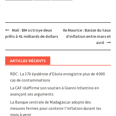
Post
Mali : BM octroye deux
Ile Maurice : Baisse du taux
navigation
prêts à 41 milliards de dollars
d’inflation entre mars et
avril
ARTICLES RÉCENTS
RDC : La 17è épidémie d’Ebola enregistre plus de 4.000
cas de contaminations
La CAF réaffirme son soutien à Gianni Infantino en
avançant ses arguments
La Banque centrale de Madagascar adopte des
mesures fermes pour contenir l’inflation durant les
mois à venir