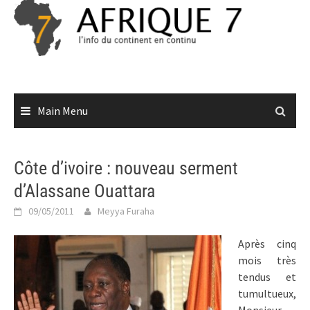
Skip
to
content
Main Menu
Côte d’ivoire : nouveau serment
d’Alassane Ouattara
09/05/2011
Meyya Furaha
Après cinq
mois très
tendus et
tumultueux,