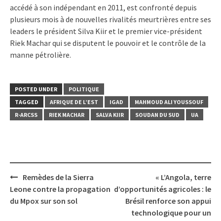
accédé à son indépendant en 2011, est confronté depuis
plusieurs mois à de nouvelles rivalités meurtrières entre ses
leaders le président Silva Kiir et le premier vice-président
Riek Machar qui se disputent le pouvoir et le contrôle de la
manne pétrolière.
POSTED UNDER
POLITIQUE
TAGGED
AFRIQUE DE L’EST
IGAD
MAHMOUD ALI YOUSSOUF
R-ARCSS
RIEK MACHAR
SALVA KIIR
SOUDAN DU SUD
UA
Post
Remèdes de la Sierra
« L’Angola, terre
navigation
Leone contre la propagation
d’opportunités agricoles : le
du Mpox sur son sol
Brésil renforce son appui
technologique pour un