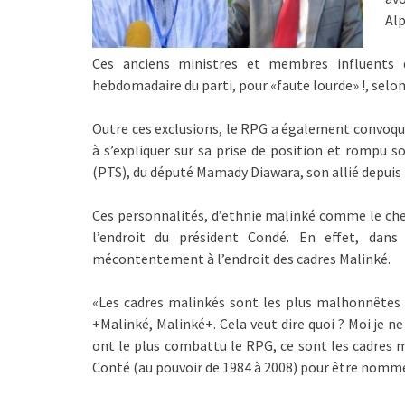
Al
Ces anciens ministres et membres influents 
hebdomadaire du parti, pour «faute lourde» !, selon
Outre ces exclusions, le RPG a également convoqué
à s’expliquer sur sa prise de position et rompu so
(PTS), du député Mamady Diawara, son allié depuis 
Ces personnalités, d’ethnie malinké comme le chef d
l’endroit du président Condé. En effet, dans
mécontentement à l’endroit des cadres Malinké.
«Les cadres malinkés sont les plus malhonnêtes d
+Malinké, Malinké+. Cela veut dire quoi ? Moi je ne
ont le plus combattu le RPG, ce sont les cadres m
Conté (au pouvoir de 1984 à 2008) pour être nommés