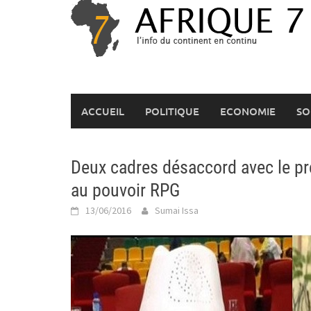
Skip
to
content
ACCUEIL
POLITIQUE
ECONOMIE
SO
Deux cadres désaccord avec le pr
au pouvoir RPG
13/06/2016
Sumai Issa