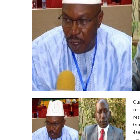
Ou
re
re
Gu
été
avo