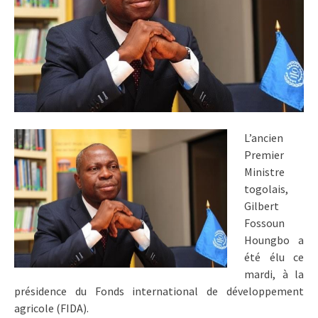
L’ancien
Premier
Ministre
togolais,
Gilbert
Fossoun
Houngbo a
été élu ce
mardi, à la
présidence du Fonds international de développement
agricole (FIDA).