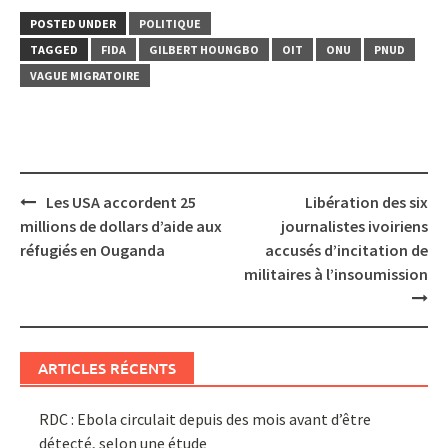
POSTED UNDER
POLITIQUE
TAGGED
FIDA
GILBERT HOUNGBO
OIT
ONU
PNUD
VAGUE MIGRATOIRE
Post
Les USA accordent 25
Libération des six
navigation
millions de dollars d’aide aux
journalistes ivoiriens
réfugiés en Ouganda
accusés d’incitation de
militaires à l’insoumission
ARTICLES RÉCENTS
RDC : Ebola circulait depuis des mois avant d’être
détecté, selon une étude