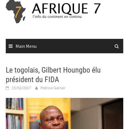
Skip
to
content
Main Menu
Le togolais, Gilbert Houngbo élu
président du FIDA
15/02/2017
Patrice Garner