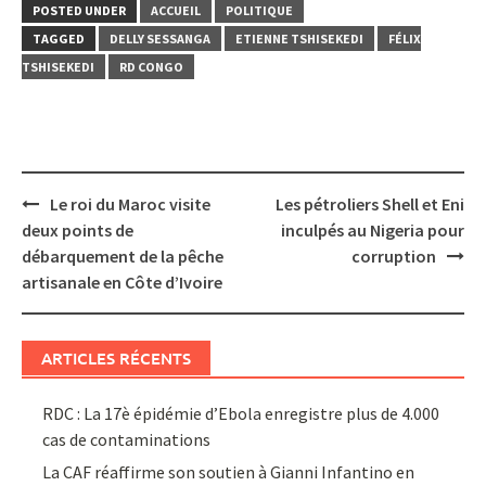
POSTED UNDER
ACCUEIL
POLITIQUE
TAGGED
DELLY SESSANGA
ETIENNE TSHISEKEDI
FÉLIX
TSHISEKEDI
RD CONGO
Post
Le roi du Maroc visite
Les pétroliers Shell et Eni
navigation
deux points de
inculpés au Nigeria pour
débarquement de la pêche
corruption
artisanale en Côte d’Ivoire
ARTICLES RÉCENTS
RDC : La 17è épidémie d’Ebola enregistre plus de 4.000
cas de contaminations
La CAF réaffirme son soutien à Gianni Infantino en