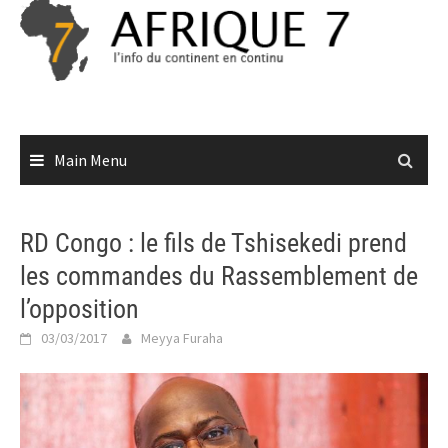
Skip
to
content
Main Menu
RD Congo : le fils de Tshisekedi prend
les commandes du Rassemblement de
l’opposition
03/03/2017
Meyya Furaha