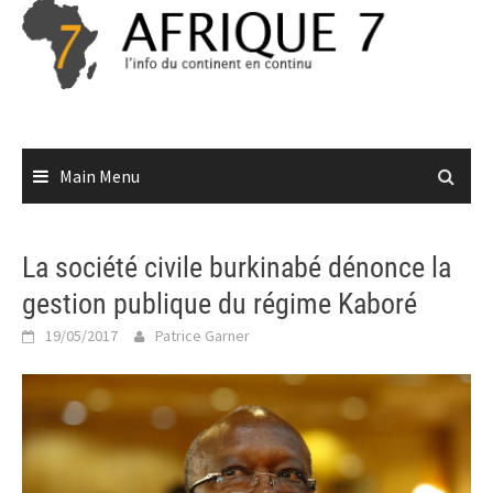
Skip
to
content
Main Menu
La société civile burkinabé dénonce la
gestion publique du régime Kaboré
19/05/2017
Patrice Garner