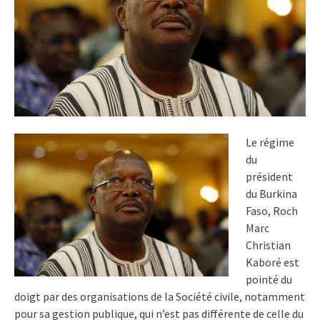
Le régime
du
président
du Burkina
Faso, Roch
Marc
Christian
Kaboré est
pointé du
doigt par des organisations de la Société civile, notamment
pour sa gestion publique, qui n’est pas différente de celle du