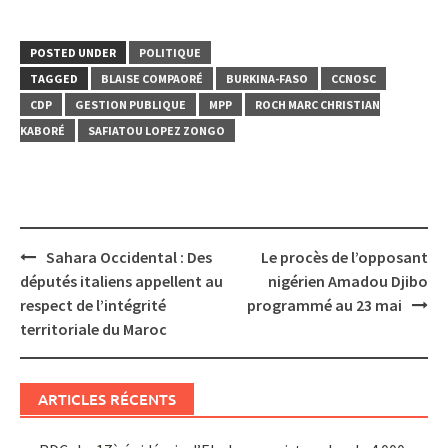
POSTED UNDER
POLITIQUE
TAGGED
BLAISE COMPAORÉ
BURKINA-FASO
CCNOSC
CDP
GESTION PUBLIQUE
MPP
ROCH MARC CHRISTIAN
KABORÉ
SAFIATOU LOPEZ ZONGO
Post
Sahara Occidental : Des
Le procès de l’opposant
navigation
députés italiens appellent au
nigérien Amadou Djibo
respect de l’intégrité
programmé au 23 mai
territoriale du Maroc
ARTICLES RÉCENTS