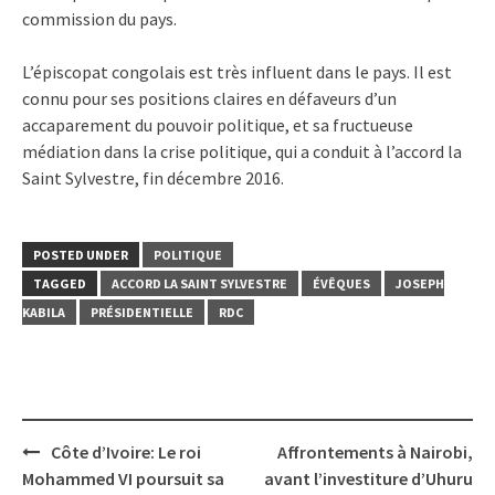
commission du pays.
L’épiscopat congolais est très influent dans le pays. Il est
connu pour ses positions claires en défaveurs d’un
accaparement du pouvoir politique, et sa fructueuse
médiation dans la crise politique, qui a conduit à l’accord la
Saint Sylvestre, fin décembre 2016.
POSTED UNDER
POLITIQUE
TAGGED
ACCORD LA SAINT SYLVESTRE
ÉVÊQUES
JOSEPH
KABILA
PRÉSIDENTIELLE
RDC
Post
Côte d’Ivoire: Le roi
Affrontements à Nairobi,
navigation
Mohammed VI poursuit sa
avant l’investiture d’Uhuru