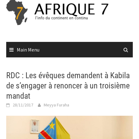
Skip
to
content
Main Menu
RDC : Les évêques demandent à Kabila
de s’engager à renoncer à un troisième
mandat
28/11/2017
Meyya Furaha