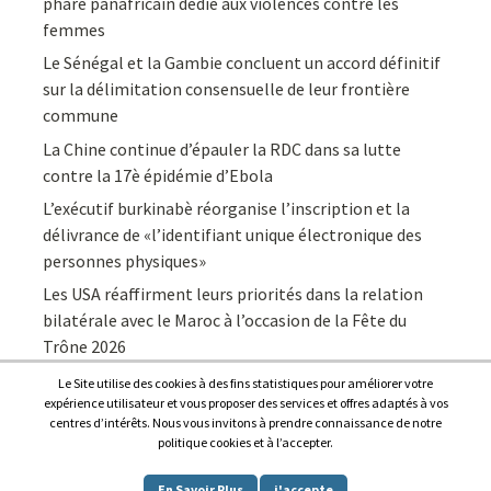
phare panafricain dédié aux violences contre les
femmes
Le Sénégal et la Gambie concluent un accord définitif
sur la délimitation consensuelle de leur frontière
commune
La Chine continue d’épauler la RDC dans sa lutte
contre la 17è épidémie d’Ebola
L’exécutif burkinabè réorganise l’inscription et la
délivrance de «l’identifiant unique électronique des
personnes physiques»
Les USA réaffirment leurs priorités dans la relation
bilatérale avec le Maroc à l’occasion de la Fête du
Trône 2026
Le Site utilise des cookies à des fins statistiques pour améliorer votre
expérience utilisateur et vous proposer des services et offres adaptés à vos
centres d’intérêts. Nous vous invitons à prendre connaissance de notre
politique cookies et à l’accepter.
Copyright © 2026
Afrique7, l’info du continent en continu
.
En Savoir Plus
j'accepte