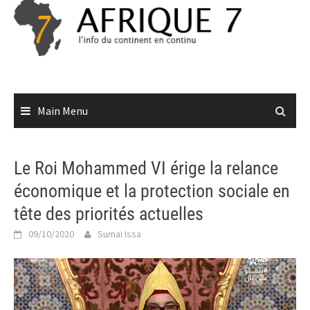
Skip
to
content
Main Menu
Le Roi Mohammed VI érige la relance
économique et la protection sociale en
tête des priorités actuelles
09/10/2020
Sumai Issa