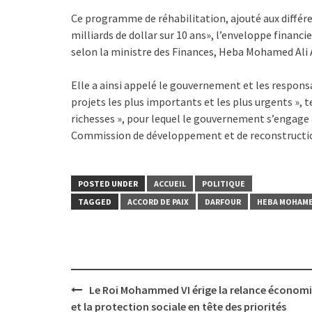
Ce programme de réhabilitation, ajouté aux différen
milliards de dollar sur 10 ans», l’enveloppe financi
selon la ministre des Finances, Heba Mohamed Ali
Elle a ainsi appelé le gouvernement et les responsab
projets les plus importants et les plus urgents », te
richesses », pour lequel le gouvernement s’engage 
Commission de développement et de reconstruction d
POSTED UNDER
ACCUEIL
POLITIQUE
TAGGED
ACCORD DE PAIX
DARFOUR
HEBA MOHAME
Post
Le Roi Mohammed VI érige la relance économ
navigation
et la protection sociale en tête des priorités