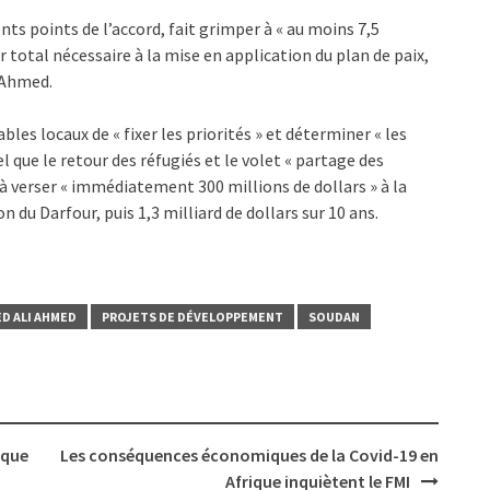
ts points de l’accord, fait grimper à « au moins 7,5
er total nécessaire à la mise en application du plan de paix,
 Ahmed.
les locaux de « fixer les priorités » et déterminer « les
l que le retour des réfugiés et le volet « partage des
à verser « immédiatement 300 millions de dollars » à la
u Darfour, puis 1,3 milliard de dollars sur 10 ans.
D ALI AHMED
PROJETS DE DÉVELOPPEMENT
SOUDAN
ique
Les conséquences économiques de la Covid-19 en
Afrique inquiètent le FMI