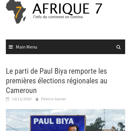
Skip
to
content
Main Menu
Le parti de Paul Biya remporte les
premières élections régionales au
Cameroun
10/12/2020
Patrice Garner