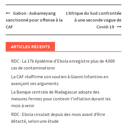
Post
Gabon : Aubameyang
L’Afrique du Sud confrontée
navigation
sanctionné pour offense à la
à une seconde vague de
CAF
Covid-19
ARTICLES RÉCENTS
RDC : La 17è épidémie d’Ebola enregistre plus de 4.000
cas de contaminations
La CAF réaffirme son soutien à Gianni Infantino en
avançant ses arguments
La Banque centrale de Madagascar adopte des
mesures fermes pour contenir l’inflation durant les
mois à venir
RDC : Ebola circulait depuis des mois avant d’être
détecté, selon une étude